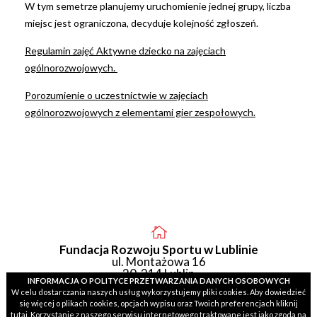
W tym semetrze planujemy uruchomienie jednej grupy, liczba
miejsc jest ograniczona, decyduje kolejność zgłoszeń.
Regulamin zajęć Aktywne dziecko na zajęciach
ogólnorozwojowych.
Porozumienie o uczestnictwie w zajęciach
ogólnorozwojowych z elementami gier zespołowych.
Fundacja Rozwoju Sportu w Lublinie
ul. Montażowa 16
20-214
Lublin
INFORMACJA O POLITYCE PRZETWARZANIA DANYCH OSOBOWYCH
W celu dostarczania naszych usług wykorzystujemy pliki cookies. Aby dowiedzieć
się więcej o plikach cookies, opcjach wypisu oraz Twoich preferencjach kliknij
tutaj
. Korzystanie z naszego serwisu internetowego traktowane jest jako zgoda na